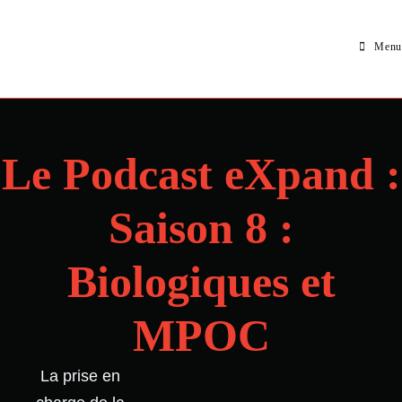
Menu
Le Podcast eXpand :
Saison 8 :
Biologiques et
MPOC
La prise en