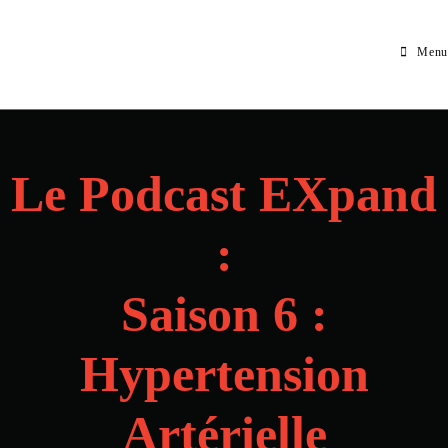
Menu
Le Podcast EXpand
:
Saison 6 :
Hypertension
Artérielle