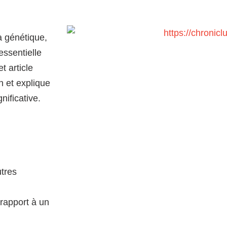
 génétique,
essentielle
t article
n et explique
nificative.
tres
 rapport à un