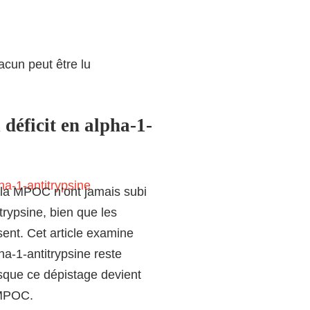
acun peut être lu
déficit en alpha-1-
 la MPOC n’ont jamais subi
trypsine, bien que les
ent. Cet article examine
ha-1-antitrypsine reste
orsque ce dépistage devient
 MPOC.