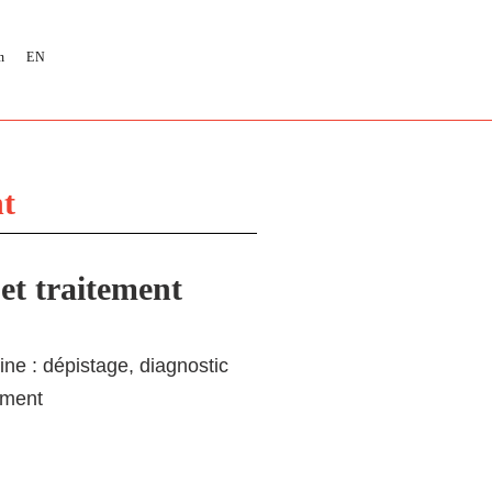
n
EN
nt
 et traitement