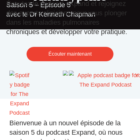
Écoutez le podcast eXpand et rejoignez
Saison 5 – Épisode 5
des experts cliniciens pour vous plonger
avec le Dr Kenneth Chapman
dans les maladies pulmonaires
chroniques et développer votre pratique.
Écouter maintenant
Bienvenue à un nouvel épisode de la
saison 5 du podcast Expand, où nous