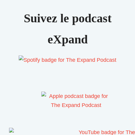
i
v
Suivez le podcast
e
:
eXpand