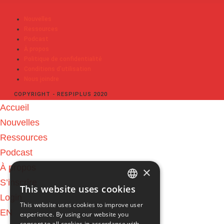
Nouvelles
Ressources
Podcast
À propos
Politique de confidentialité
Conditions d’utilisation
Nous joindre
COPYRIGHT - RESPIPLUS 2020
Accueil
Nouvelles
Ressources
Podcast
À propos
×
S’inscrire
This website uses cookies
ENGLISH
Login
This website uses cookies to improve user
EN
experience. By using our website you
FRENCH
consent to all cookies in accordance with