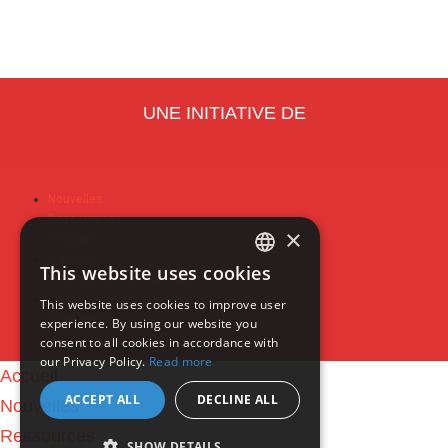
UNE INITIATIVE DE
Nouvelles
Ressources
×
Podcast
À propos
This website uses cookies
Politique de confidentialité
ENGLISH
Conditions d’utilisation
This website uses cookies to improve user
Nous joindre
experience. By using our website you
FRENCH
consent to all cookies in accordance with
COPYRIGHT - RESPIPLUS 2020
our Privacy Policy.
Read more
Accueil
ACCEPT ALL
DECLINE ALL
Nouvelles
Ressources
SHOW DETAILS