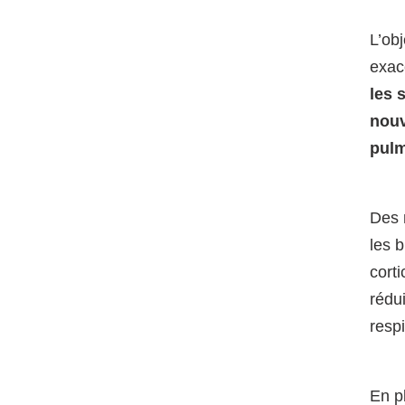
L’obj
exac
les 
nouv
pulm
Des 
les b
corti
rédu
respi
En p