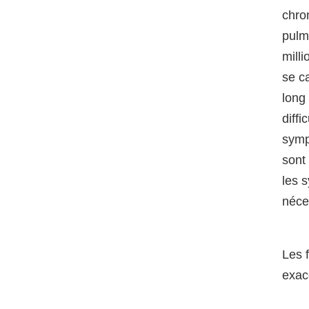
chro
pulm
mill
se c
long
diffi
symp
sont
les 
néce
Les 
exac