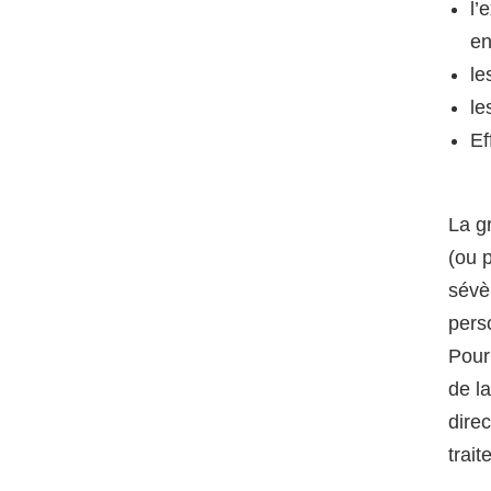
l’
en
le
le
Ef
La g
(ou 
sévèr
pers
Pour
de l
dire
trai