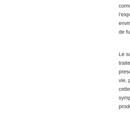
comm
l’exp
envi
de f
Le su
trai
pres
vie,
cett
symp
produ