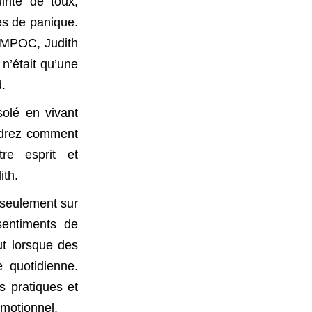
inte de toux,
s de panique.
 MPOC, Judith
n’était qu’une
d.
solé en vivant
ndrez comment
tre esprit et
ith.
 seulement sur
sentiments de
ut lorsque des
 quotidienne.
s pratiques et
émotionnel.