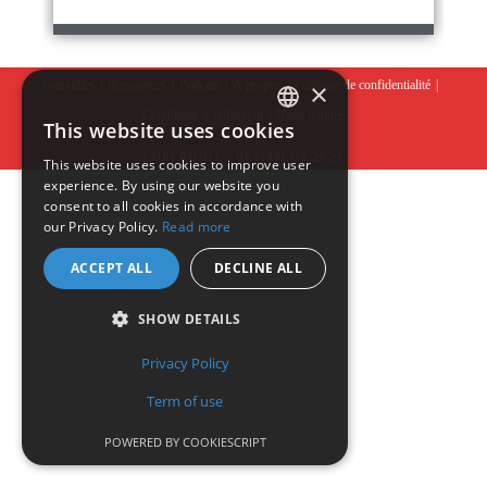
×
Nouvelles
Ressources
Podcast
À propos
Politique de confidentialité
Conditions d’utilisation
Nous joindre
This website uses cookies
ENGLISH
COPYRIGHT - RESPIPLUS 2020
This website uses cookies to improve user
experience. By using our website you
FRENCH
consent to all cookies in accordance with
our Privacy Policy.
Read more
ACCEPT ALL
DECLINE ALL
SHOW DETAILS
Privacy Policy
Term of use
POWERED BY COOKIESCRIPT