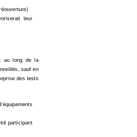
 réouverture)
riserait leur
t au long de la
nseillés, sauf en
reprise des tests
 d’équipements
té participant