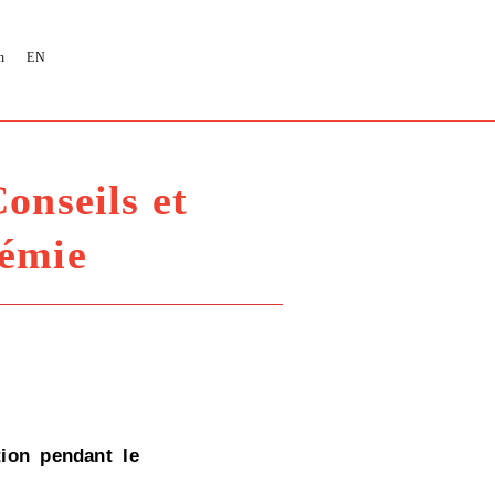
n
EN
onseils et
démie
tion pendant le