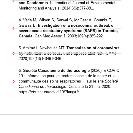
and Deodorants
. International Journal of Environmental
Monitoring and Analysis. 2014;3(6):377-381.
4. Varia M, Wilson S, Sarwal S, McGeer A, Gournis E,
Galanis E.
Investigation of a nosocomial outbreak of
severe acute respiratory syndrome (SARS) in Toronto,
Canada
. Can Med Assoc J. 2003;169(4):285-292.
5. Amirav I, Newhouse MT.
Transmission of coronavirus
by nebulizer: a serious, underappreciated risk
. CMAJ.
2020;192(13):E346-E346.
6.
Société Canadienne de thoracologie
(2020). « COVID-
19 : Information pour les professionnels de la santé et la
communauté des soins respiratoires », sur le site
Société
Canadienne de thoracologie
. Consulté le 21 mai 2020.
https://cts-sct.ca/covid-19/?lang=fr