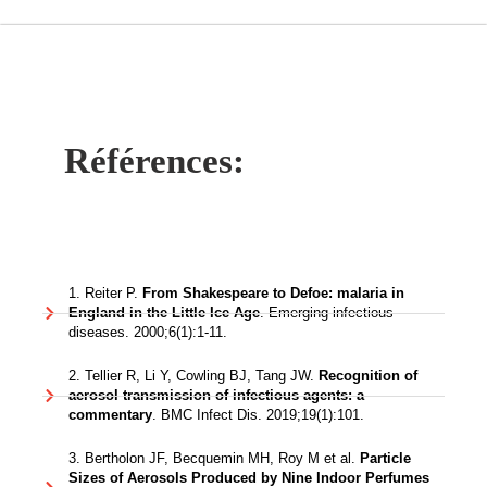
Références:
1. Reiter P.
From Shakespeare to Defoe: malaria in
England in the Little Ice Age
. Emerging infectious
diseases. 2000;6(1):1-11.
2. Tellier R, Li Y, Cowling BJ, Tang JW.
Recognition of
aerosol transmission of infectious agents: a
commentary
. BMC Infect Dis. 2019;19(1):101.
3. Bertholon JF, Becquemin MH, Roy M et al.
Particle
Sizes of Aerosols Produced by Nine Indoor Perfumes