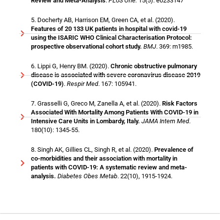
Review and Meta-Analysis
.
PLoS One.
15(5): e0233147
5. Docherty AB, Harrison EM, Green CA, et al. (2020).
Features of 20 133 UK patients in hospital with covid-19
using the ISARIC WHO Clinical Characterisation Protocol:
prospective observational cohort study.
BMJ
. 369: m1985.
6. Lippi G, Henry BM. (2020).
Chronic obstructive pulmonary
disease is associated with severe coronavirus disease 2019
(COVID-19)
.
Respir Med
. 167: 105941.
7. Grasselli G, Greco M, Zanella A, et al. (2020).
Risk Factors
Associated With Mortality Among Patients With COVID-19 in
Intensive Care Units in Lombardy, Italy.
JAMA Intern Med
.
180(10): 1345-55.
8. Singh AK, Gillies CL, Singh R, et al. (2020).
Prevalence of
co-morbidities and their association with mortality in
patients with COVID-19: A systematic review and meta-
analysis.
Diabetes Obes Metab
. 22(10), 1915-1924.