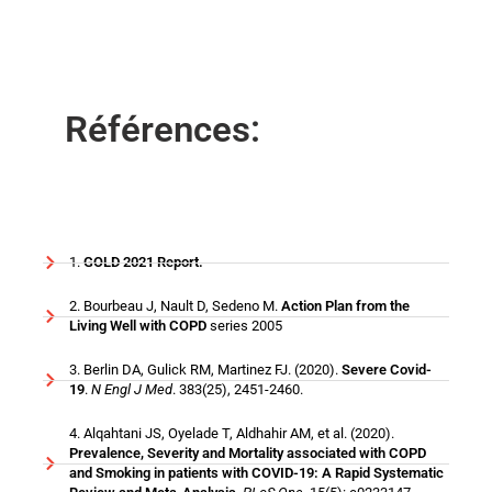
Références:
1.
GOLD 2021 Report.
2. Bourbeau J, Nault D, Sedeno M.
Action Plan from the
Living Well with COPD
series 2005
3. Berlin DA, Gulick RM, Martinez FJ. (2020).
Severe Covid-
19
.
N Engl J Med
. 383(25), 2451-2460.
4. Alqahtani JS, Oyelade T, Aldhahir AM, et al. (2020).
Prevalence, Severity and Mortality associated with COPD
and Smoking in patients with COVID-19: A Rapid Systematic