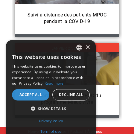
Suivi à distance des patients MPOC
pendant la COVID-19
×
JANVIER 27, 2021
This website uses cookies
ENGLISH
This website uses cookies to improve user
experience. By using our website you
FRENCH
consent to all cookies in accordance with
our Privacy Policy.
Read more
ACCEPT ALL
DECLINE ALL
Le parcours de soins MPOC du
programme Mieux vivre
SHOW DETAILS
Privacy Policy
Term of use
Nouvelles
Ressources
Podcast
À propos