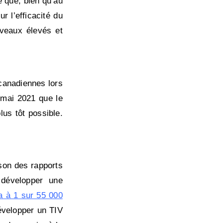
 que, bien qu’au
 l’efficacité du
iveaux élevés et
 canadiennes lors
 mai 2021 que le
us tôt possible.
son des rapports
 développer une
a à 1 sur 55 000
évelopper un TIV