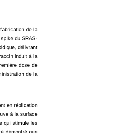
abrication de la
e spike du SRAS-
pidique, délivrant
ccin induit à la
première dose de
nistration de la
nt en réplication
uve à la surface
 qui stimule les
été démontré que