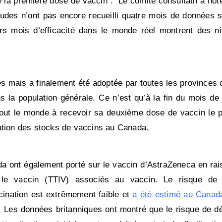
la première dose de vaccin”. Le comité consultatif a noté
des n’ont pas encore recueilli quatre mois de données sur
rs mois d’efficacité dans le monde réel montrent des n
es mais a finalement été adoptée par toutes les provinces
s la population générale. Ce n’est qu’à la fin du mois de
out le monde à recevoir sa deuxième dose de vaccin le pl
tation des stocks de vaccins au Canada.
da ont également porté sur le vaccin d’AstraZeneca en rai
r le vaccin (TTIV) associés au vaccin. Le risque de
cination est extrêmement faible et
a été estimé au Canad
 Les données britanniques ont montré que le risque de d