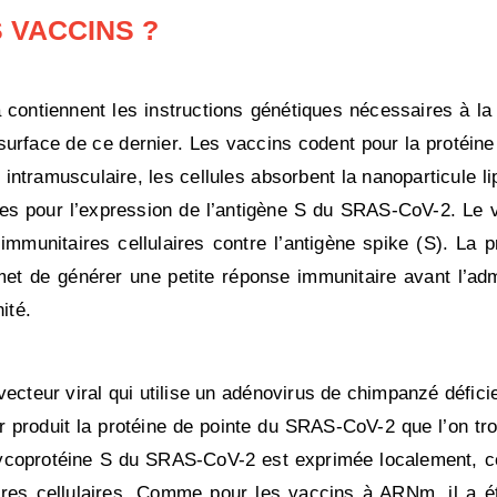
 VACCINS ?
ntiennent les instructions génétiques nécessaires à la f
surface de ce dernier. Les vaccins codent pour la protéin
 intramusculaire, les cellules absorbent la nanoparticule li
s pour l’expression de l’antigène S du SRAS-CoV-2. Le va
immunitaires cellulaires contre l’antigène spike (S). La 
et de générer une petite réponse immunitaire avant l’admi
ité.
cteur viral qui utilise un adénovirus de chimpanzé déficie
 produit la protéine de pointe du SRAS-CoV-2 que l’on tro
lycoprotéine S du SRAS-CoV-2 est exprimée localement, ce
aires cellulaires. Comme pour les vaccins à ARNm, il a 