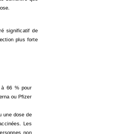
dose.
 significatif de
ction plus forte
s à 66 % pour
erna ou Pfizer
u une dose de
accinées. Les
personnes non