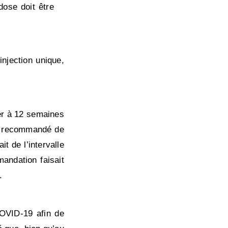
ose doit être
njection unique,
er à 12 semaines
 a recommandé de
t de l’intervalle
andation faisait
.
COVID-19 afin de