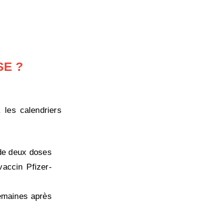
SE ?
 les calendriers
 de deux doses
vaccin Pfizer-
emaines après